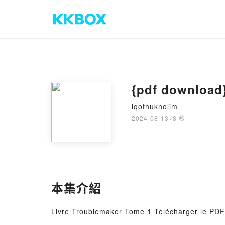
{pdf download
iqothuknolim
2024-08-13
·
8 秒
本集介紹
Livre Troublemaker Tome 1 Télécharger le PDF