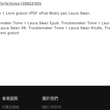
info/fs/livres/139823/955
e 1 Livre gratuit (PDF ePub Mobi) pan Laura Swan.
maker Tome 1 Laura Swan Epub, Troublemaker Tome 1 Laura
Laura Swan VK, Troublemaker Tome 1 Laura Swan Kindle, T
nt gratuit
會員服務
關於我們
付費及儲值
關於 KKBOX