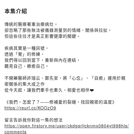
本集介紹
傳統的醫療著重治療病灶，
卻忽略了那些無法被儀器測量到的情緒、關係與拉扯，
但這些往往才是真正影響健康的關鍵。
疾病其實是一種訊號，
透過「覺」的修練，
我們得以回到當下，重新與內在連結，
聽見自己、療癒自己。
不開藥醫師許瑞云、鄭先安，將「心念」、「自癒」運用於親
密關係的集大成之作
從今天起，讓我們牽手也牽久，相愛也相伴❤️
《我們，怎麼了？——修補愛的裂縫，找回親密的溫度》
https://reurl.cc/KOOzO9
留言告訴我你對這一集的想法
https://open.firstory.me/user/ckdgqrljcknmx0804yt998hls/
comments