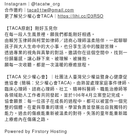
Instagram｜@tacatw_org
合作邀約｜
taca01tw@gmail.com
更了解兒少權心會TACA｜
https://lihi.cc/D3RSO
【TACA原創】剛好玉見你
在每一段人生風景裡，願我們都能剛好相遇。
由賴芳玉律師與柯萱如律師／諮商心理師溫柔陪伴，一起聊聊
孩子與大人生命中的大小事，也分享生活中的酸甜苦辣。
透過專業的視角與真摯的對話，邀請你在這個空間中，找到一
份歸屬感，讓心靜下來、被理解、被擁抱。
願每一次收聽，都是一次溫暖的療癒旅程。
【TACA 兒少權心會】｜社團法人臺灣兒少權益暨身心健康促
進協會 (簡稱：兒少權心會TACA)，由熟習處理家庭事件律師、
臨床心理師、諮商心理師、社工、精神科醫師、職能治療師等
各領域助人工作者共同發起，並於106年4月立案登記完成。
協會願景：每一位孩子在成長的過程中，都可以被當作一個完
整的個體，在愛與尊重的環境，學習負責並發展出自我獨特的
能力。過去的傷痕能重新被溫柔的對待，失落的童年能重新踏
上療癒內在傷痛之路。
Powered by Firstory Hosting