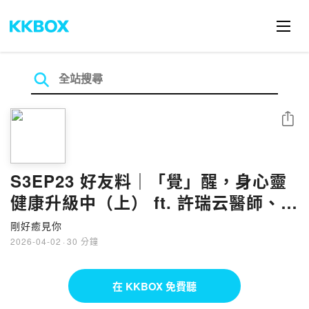
分享
S3EP23 好友料｜「覺」醒，身心靈
健康升級中（上） ft. 許瑞云醫師、鄭
先安醫師
剛好癒見你
2026-04-02
·
30 分鐘
在 KKBOX 免費聽