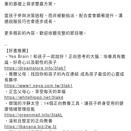
重的基礎上尋求雙贏方案。
當孩子參與決策過程，而非被動指派，配合度會顯著提升，溝
通說服技巧也會逐步成長。
更多精彩的內容，歡迎收聽完整的節目喔~
--
【好書推薦】
・Yes Brain！和孩子一起說好！正向思考的大腦：培養具有膽
識、好奇心以及韌性的孩子
https://dreamstore.info/3Iak7
・覺醒父母：找回你和孩子的內在連結 成為孩子最佳的心靈成
長夥伴
https://www1.oeya.com.tw/3Iak1
・正念父母心，享受每天的幸福
https://whitehippo.net/3Iak4
・傑瑞的冷靜太空：14個正向教養工具，讓孩子終身受用的健
康情緒管理技能
https://greenmall.info/3IakL
・溫和且堅定的正向教養
https://ibanana.biz/2w-fz