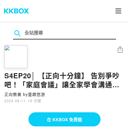
分享
S4EP20│ 【正向十分鐘】 告別爭吵
吧！「家庭會議」讓全家學會溝通與
尊重
正向教養 by童趣悠游
2025-08-11
·
16 分鐘
在 KKBOX 免費聽