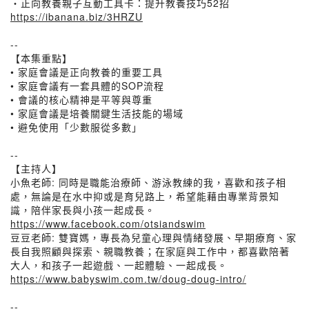
・正向教養親子互動工具卡：提升教養技巧52招
https://ibanana.biz/3HRZU
--
【本集重點】
• 家庭會議是正向教養的重要工具
• 家庭會議有一套具體的SOP流程
• 會議的核心精神是平等與尊重
• 家庭會議是培養關鍵生活技能的場域
• 避免使用「少數服從多數」
--
【主持人】
小魚老師: 同時是職能治療師、游泳教練的我，喜歡和孩子相
處，無論是在水中抑或是育兒路上，希望能藉由專業背景知
識，陪伴家長與小孩一起成長。
https://www.facebook.com/otsiandswim
豆豆老師: 雙寶媽，專長為兒童心理與情緒發展、早期療育、家
長自我照顧與探索、親職教養；在家庭與工作中，都喜歡陪著
大人，和孩子一起遊戲、一起體驗、一起成長。
https://www.babyswim.com.tw/doug-doug-intro/
--