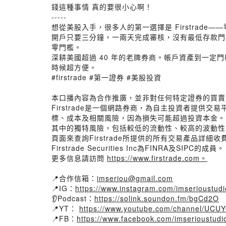
錢這種事情 真的要很小心啊！
-----
想從美股入手，很多人的第一選擇是 Firstrade
開戶只要三分鐘，一兩天完成審核，沒有最低存款門檻
零門檻。
深耕美國超過 40 年的老牌券商。帳戶資產到一定門檻之
時候超方便。
#firstrade #第一證券 #美股投資
本口播內容為合作推廣，並非對任何特定證券的買賣建議。
Firstrade是一個網路券商，為自主投資者提
標、成本及相關風險，因為損失可能超過投資本金。
其中的獨特風險，包括較低的流動性、較高的波動性、較
頁面來查詢Firstrade所提供的所有交易產品詳細收
Firstrade Securities Inc為FINRA及SIPC的成員。
更多信息請訪問
https://www.firstrade.com。
📍合作信箱：
imseriou@gmail.com
📍IG：
https://www.instagram.com/imserioustudi
👂Podcast：
https://solink.soundon.fm/bgCd2O
📍YT：
https://www.youtube.com/channel/UC
📍FB：
https://www.facebook.com/imserioustudi