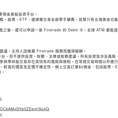
——零佣金美股投資平台。
。股票、ETF、選擇權交易全部零手續費，就算只有五塊美金也能買
後，還可以申請一張 Firstrade 的 Debit 卡，全球 AT
主持人因推廣 Firstrade 服務而獲得報酬。
供交易平台，但不提供投資、財務、法律或稅務建議。所有投資皆涉及風
參與零碎股交易存在其特有的風險與限制。在常規交易時間以外進
寬的價差及定價不確定性。網上交易訂單$0佣金，包括股票，ETF，
費。
o
UYOC6AMxDYatIZEemISp4Q
o/