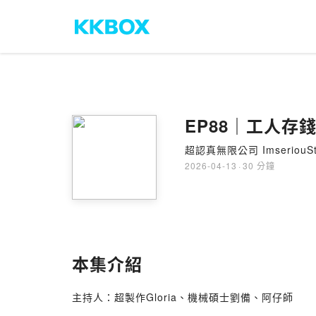
EP88｜工人
超認真無限公司 ImseriouSt
2026-04-13
·
30 分鐘
本集介紹
主持人：超製作Gloria、機械碩士劉備、阿仔師