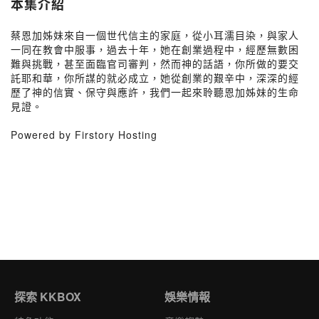
本集介紹
蔡恩加姊妹來自一個世代信主的家庭，從小耳濡目染，與家人
一同在教會中服事，過去十年，她在創業過程中，經歷無數困
難與挑戰，甚至面臨官司審判，然而神的話語，你所做的要交
託耶和華，你所謀的就必成立，她從創業的艱辛中，深深的經
歷了神的信實、保守與應許，我們一起來聆聽恩加姊妹的生命
見證。
Powered by Firstory Hosting
探索 KKBOX
娛樂情報