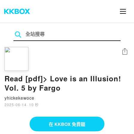
分享
Read [pdf]> Love is an Illusion!
Vol. 5 by Fargo
yhickekewoce
2025-06-14
·
10 秒
在 KKBOX 免費聽