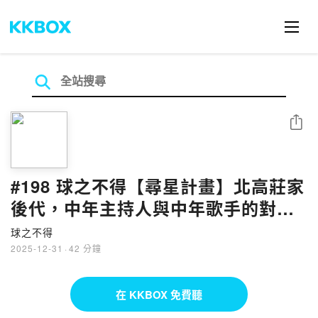
分享
#198 球之不得【尋星計畫】北高莊家
後代，中年主持人與中年歌手的對談
ft.啾團Jojo
球之不得
2025-12-31
·
42 分鐘
在 KKBOX 免費聽