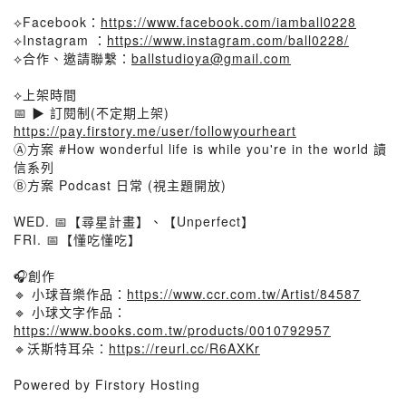
⟡Facebook：
https://www.facebook.com/iamball0228
⟡Instagram ：
https://www.instagram.com/ball0228/
⟡合作、邀請聯繫：
ballstudioya@gmail.com
⟡上架時間
📅 ▶ 訂閱制(不定期上架)
https://pay.firstory.me/user/followyourheart
Ⓐ方案 #How wonderful life is while you're in the world 讀
信系列
Ⓑ方案 Podcast 日常 (視主題開放)
WED. 📅【尋星計畫】、【Unperfect】
FRI. 📅【懂吃懂吃】
🎧創作
🔹 小球音樂作品：
https://www.ccr.com.tw/Artist/84587
🔹 小球文字作品：
https://www.books.com.tw/products/0010792957
🔹沃斯特耳朵：
https://reurl.cc/R6AXKr
Powered by Firstory Hosting