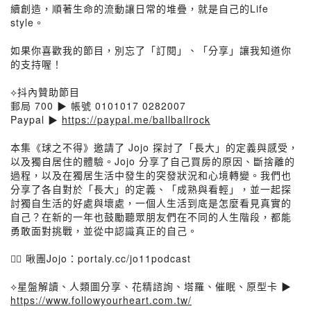
續創造，順著生命的流動讓日常的堆疊，就是自己的Life
style。
如果你喜歡我的節目，別忘了「訂閱」、「分享」讓我知道你
的支持喔！
⟡抖內贊助節目
郵局 700 ▶ 帳號 0101017 0282007
Paypal ▶
https://paypal.me/ballballrock
本集《球之不得》邀請了 Jojo 探討了「長大」的定義與感受，
以及獨自居住的體驗。Jojo 分享了自己買房的原因、斷捨離的
過程，以及在獨居生活中發生的突發狀況和心境轉變。我們也
分享了各自對於「長大」的定義、「成熟與看輕」，並一起探
討獨自生活的好處與壞處，一個人生活到底是怎麼看見真實的
自己？在新的一年也鼓勵聽眾朋友們在不同的人生階段，都能
勇敢面對挑戰，並從中認識真正的自己。
👉🏼 啾團Jojo：portaly.cc/jo11podcast
⟡星盤解讀、人類圖分享、花精諮詢、塔羅、催眠、原型卡 ▶
https://www.followyourheart.com.tw/