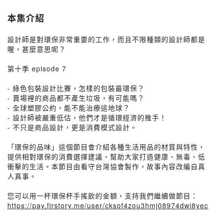
本集介紹
設計師是對環保非常重要的工作，而且不限種類的設計師都是
喔，甚麼意思呢？
第十季 episode 7
- 綠色包裝設計比賽，怎樣的包裝最環保？
- 賣場裡的商品都不產生垃圾，有可能嗎？
- 全球塑膠公約，能不能治療這地球？
- 設計師被嚴重低估，他們才是循環經濟的推手！
- 不只是商品設計，更是消費模式設計。
「環保的品味」這個節目會介紹各種生活用品的材質與特性，
提供相對環保的消費選擇建議，幫助大家打造健康、無毒、低
衝擊的生活。本節目由看守台灣協會製作，故事內容改編自真
人真事。
您可以用一杯環保杯手搖飲的金額，支持我們繼續做節目：
https://pay.firstory.me/user/cksof4zou3hmj08974dwi8yec