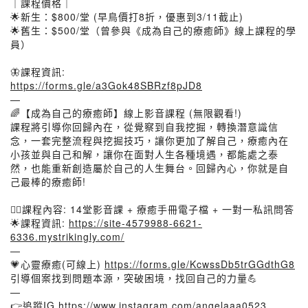
​｜課程價格｜
🌟新生：$800/堂 (早鳥價打8折，優惠到3/11截止)
🌟舊生：$500/堂（曾參與《成為自己的療癒師》線上課程的學
員）
🦋課程資訊:
https://forms.gle/a3Gok48SBRzf8pJD8
—
🌈【成為自己的療癒師】線上影音課程 (無限觀看!)
課程將引導你回歸內在，從覺察到自我挖掘，轉換潛意識信
念，一套完整流程與挖掘技巧，讓你更加了解自己，療癒內在
小孩並與自己和解，讓你在面對人生各種境遇，都能處之泰
然，也能重新創造屬於自己的人生舞台。回歸內心，你就是自
己最棒的療癒師!
👉🏻課程內容: 14堂影音課 + 療癒手冊電子檔 + 一對一私訊問答
🌟課程資訊:
https://site-4579988-6621-
6336.mystrikingly.com/
—
💗心靈療癒(可線上)
https://forms.gle/KcwssDb5trGGdthG8
引導個案找到問題本源，突破困境，找回自己的力量💪
—
👉️追蹤IG
https://www.instagram.com/angelaaa0523