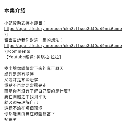
本集介紹
小額贊助支持本節目：
https://open.firstory.me/user/ckn3zf1sso3d40a49m46cme
7j
留言告訴我你對這一集的想法：
https://open.firstory.me/user/ckn3zf1sso3d40a49m46cme
7j/comments
【Youtube頻道: 神琪拉‧拉拉】
找出讓你繼續留下來的真正原因
或許是還有期待
又或許是某些恐懼
重點不再於要留還是走
而是你有沒有了解自己要的是什麼?
要在團體之中找到平衡
就必須先理解自己
這樣不論在哪個環境
你都能自由自在的體驗當下
祝福💗