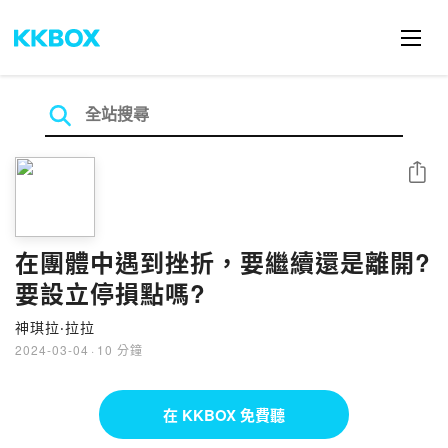
分享
在團體中遇到挫折，要繼續還是離開?
要設立停損點嗎?
神琪拉‧拉拉
2024-03-04
·
10 分鐘
在 KKBOX 免費聽