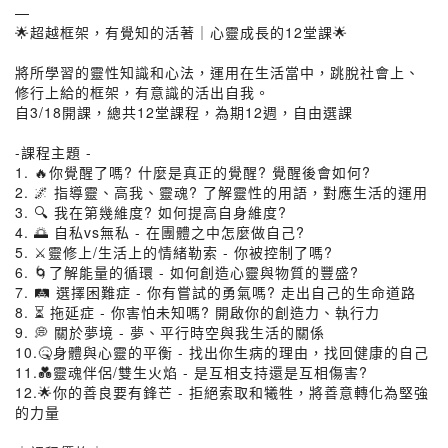
—
🌟超越框架，有覺知的活著｜心靈成長的12堂課🌟
將所學習的靈性知識和心法，運用在生活當中，跳脫社會上、
修行上給的框架，有意識的活出自我。
自3/18開課，總共12堂課程，為期12週，自由選課
-課程主題 -
1. 🔥你覺醒了嗎? 什麼是真正的覺醒? 覺醒後會如何?
2. 🌌 指導靈、高我、靈魂? 了解靈性的用語，對應生活的運用
3. 🔍 我在第幾維度? 如何提高自身維度?
4. 🌅 自私vs無私 - 在團體之中怎麼做自己?
5. ⚔️靈修上/生活上的情緒勒索 - 你被控制了嗎?
6. 🌀了解能量的循環 - 如何創造心靈與物質的豐盛?
7. 🛤️ 選擇困難症 - 你有嘗試的勇氣嗎? 走出自己的生命道路
8. ⏳ 拖延症 - 你害怕未知嗎? 開啟你的創造力、執行力
9. 💭 關於夢境 - 夢、平行時空與我生活的關係
10.🤒身體與心靈的平衡 - 找出你生病的理由，找回健康的自己
11.💑靈魂伴侶/雙生火焰 - 是互相支持還是互相傷害?
12.🌟你的善良要有鋒芒 - 拒絕索取和犧牲，將善意轉化為堅強
的力量