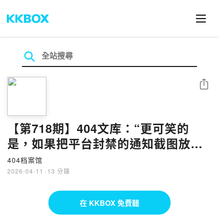
分享
【第718期】404文库：“更可笑的
是，如果把平台封禁的通知截图放在
这里，就连这篇文章也发不出去”（外
404档案馆
二篇）
2026-04-11
·
13 分鐘
在 KKBOX 免費聽