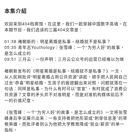
本集介紹
欢迎来到404档案馆，在这里，我们一起穿越中国数字高墙。在
本期节目，我们选读的三篇404文章是：
01:38 褚朝新的｜明星离婚是私事，结婚就不是私事？
05:35 青年志Youthology｜张雪峰：一个“为穷人好”的故事，
是怎么成立的
09:51 三月云｜一份声明：三月云公众号的运营已经难以为继
褚朝新发布的《明星离婚是私事，结婚就不是私事？》一文，
从人民网批评“明星离婚占用公共资源”讲起，顺手把人民网自己
过去“恭喜”明星结婚、生孩子的报道翻出来对照，问题就落在一
句话：同样是私事，为什么有时可以“官宣”，有时就成了浪费公
共资源？文章的矛头并不对准明星，而是对准机构媒体前后不
一的价值尺度。
《张雪峰：一个“为穷人好”的故事，是怎么成立的》一文将张雪
峰身后争议展示出来：一些支持者把他形容成“刺穿信息差”的草
根英雄，而批评者则认为他把大学教育降成“就业/薪资”的单一
指标。