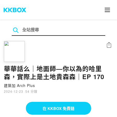
分享
華華話么｜地面師—你以為的哈里
森，實際上是土地貴森森｜EP 170
建築加 Arch Plus
2024-12-23
·
54 分鐘
在 KKBOX 免費聽