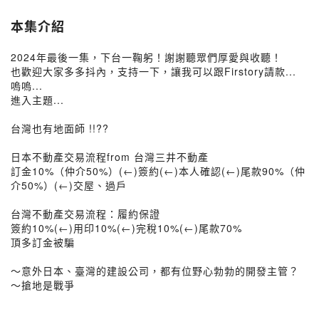
本集介紹
2024年最後一集，下台一鞠躬！謝謝聽眾們厚愛與收聽！
也歡迎大家多多抖內，支持一下，讓我可以跟Firstory請款...
嗚嗚...
進入主題...
台灣也有地面師 !!??
日本不動產交易流程from 台灣三井不動產
訂金10%（仲介50%）(←)簽約(←)本人確認(←)尾款90%（仲
介50%）(←)交屋、過戶
台灣不動產交易流程：履約保證
簽約10%(←)用印10%(←)完稅10%(←)尾款70%
頂多訂金被騙
～意外日本、臺灣的建設公司，都有位野心勃勃的開發主管？
～搶地是戰爭
_