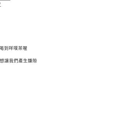
/
好喝到咩噗茶喔
想讓我們產生嫌隙