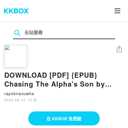
分享
DOWNLOAD [PDF] {EPUB}
Chasing The Alpha's Son by
Penny Jessup
rapoknaxuwha
2024-08-13
·
10 秒
在 KKBOX 免費聽