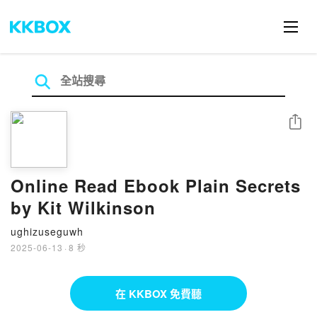
分享
Online Read Ebook Plain Secrets
by Kit Wilkinson
ughizuseguwh
2025-06-13
·
8 秒
在 KKBOX 免費聽