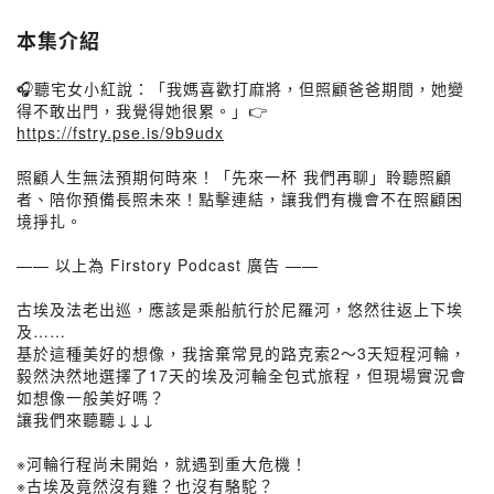
本集介紹
🎧聽宅女小紅說：「我媽喜歡打麻將，但照顧爸爸期間，她變
得不敢出門，我覺得她很累。」👉
https://fstry.pse.is/9b9udx
照顧人生無法預期何時來！「先來一杯 我們再聊」聆聽照顧
者、陪你預備長照未來！點擊連結，讓我們有機會不在照顧困
境掙扎。
—— 以上為 Firstory Podcast 廣告 ——
古埃及法老出巡，應該是乘船航行於尼羅河，悠然往返上下埃
及……
基於這種美好的想像，我捨棄常見的路克索2～3天短程河輪，
毅然決然地選擇了17天的埃及河輪全包式旅程，但現場實況會
如想像一般美好嗎？
讓我們來聽聽↓↓↓
※河輪行程尚未開始，就遇到重大危機！
※古埃及竟然沒有雞？也沒有駱駝？