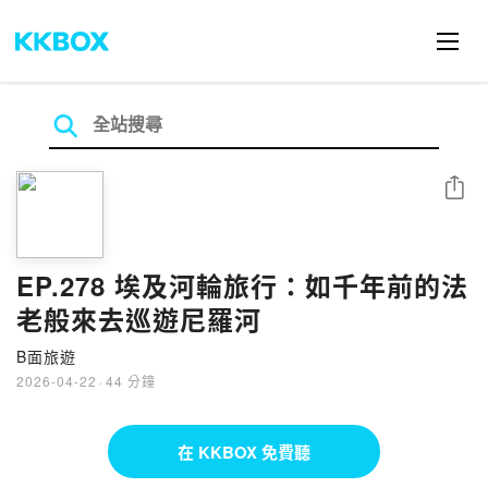
分享
EP.278 埃及河輪旅行：如千年前的法
老般來去巡遊尼羅河
B面旅遊
2026-04-22
·
44 分鐘
在 KKBOX 免費聽