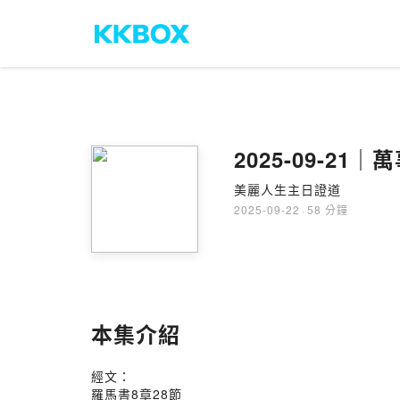
2025-09-2
美麗人生主日證道
2025-09-22
·
58 分鐘
本集介紹
經文：
羅馬書8章28節