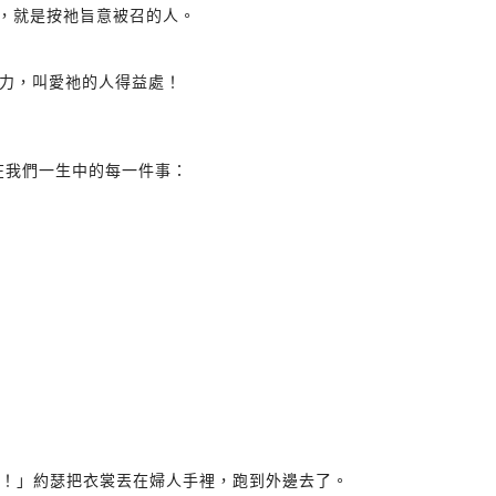
處，就是按祂旨意被召的人。
力，叫愛祂的人得益處！
在我們一生中的每一件事：
寢吧！」約瑟把衣裳丟在婦人手裡，跑到外邊去了。