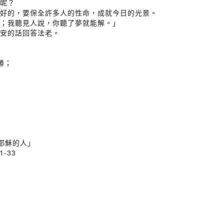
神呢？
原是好的，要保全許多人的性命，成就今日的光景。
能解；我聽見人說，你聽了夢就能解。」
平安的話回答法老。
勝；
信耶穌的人」
1-33