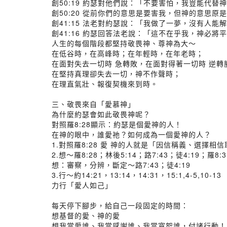
創50:19 約瑟對他們說：「不要害怕，我豈能代替
創50:20 從前你們的意思是要害我，但神的意思
創41:15 法老對約瑟說：「我做了一夢，沒有人
創41:16 約瑟回答法老說：「這不在乎我，神必將
人生的每個階段都堅持敬畏神、尊神為大～
在低谷時，在高峰時；在年輕時，在年老時；
在面對失去一切時 急轉敗，在面對得著一切時 逆轉
在堅持真理卻失去一切，神不作聲時；
在理直氣壯、報復契機來到時。
三、敬畏來自「愛慕神」
為什麼約瑟會如此敬畏神呢？
對照羅8:28顯示：約瑟是個愛神的人！
在神的眼中，誰愛祂？如何成為一個愛神的人？
1.對照羅8:28 愛 神的人就是「因信稱義、選擇相
2.想～羅8:28；林後5:14；路7:43；徒4:19；羅8:3
想：審察，分辨，斷定～路7:43；徒4:19
3.行～約14:21，13:14，14:31，15:1,4-5,10-13
力行「愛人如己」
每天停下腳步，給自己一段固定的時間：
想基督的愛、神的愛
想我當愛誰、我當感謝誰、我當寬恕誰，付諸行動！