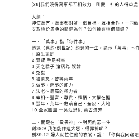
[28]我們曉得萬事都互相效力，叫愛 神的人得益
大綱：
神使萬有、萬事都對著一個目標，互相合作，一同致
支取這份恩典的關鍵為何？如何擁有這個關鍵？
一、「萬事」指「每件事」
透過〈舊約•創世記〉約瑟的一生，顯示「萬事」～
1.原生家庭
2.背叛 手足殘害
3.天之驕子 淪落為 奴隸
4.冤獄
5.被遺忘，苦等兩年
6.做夢、解夢的能力
7.法老～最高的權力者
8.宰相～豐富、尊貴、權柄、大權在握
9.豐年，荒年～救贖自己、全家、大地
10.全家團圓 一笑泯恩仇 萬古流芳
二、關鍵在「敬畏神」～對照約瑟一生
創39:9 我怎能作這大惡，得罪神呢？
創39:12 婦人就拉住他的衣裳，說：「你與我同