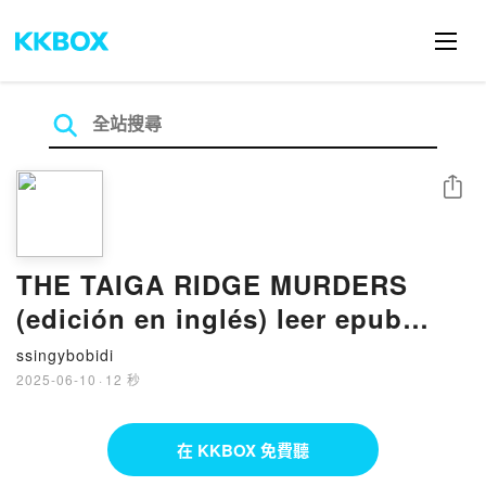
分享
THE TAIGA RIDGE MURDERS
(edición en inglés) leer epub
gratis
ssingybobidi
2025-06-10
·
12 秒
在 KKBOX 免費聽