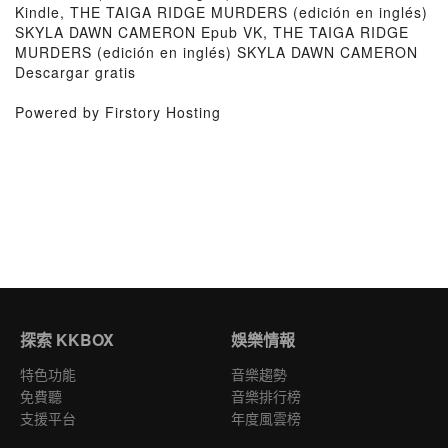
Kindle, THE TAIGA RIDGE MURDERS (edición en inglés)
SKYLA DAWN CAMERON Epub VK, THE TAIGA RIDGE
MURDERS (edición en inglés) SKYLA DAWN CAMERON
Descargar gratis
Powered by Firstory Hosting
探索 KKBOX
娛樂情報
特色功能
音樂趨勢
免費聽
音樂排行榜
支援平台
年度風雲榜