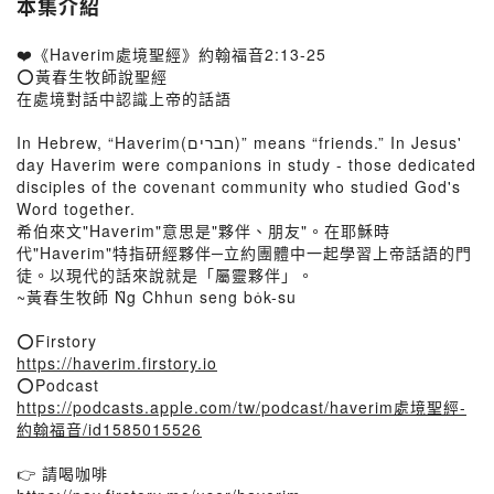
本集介紹
❤️《Haverim處境聖經》約翰福音2:13-25
⭕黃春生牧師說聖經
在處境對話中認識上帝的話語
In Hebrew, “Haverim(חברים)” means “friends.” In Jesus'
day Haverim were companions in study - those dedicated
disciples of the covenant community who studied God's
Word together.
希伯來文"Haverim"意思是"夥伴、朋友"。在耶穌時
代"Haverim"特指研經夥伴─立約團體中一起學習上帝話語的門
徒。以現代的話來說就是「屬靈夥伴」。
~黃春生牧師 N̂g Chhun seng bo̍k-su
⭕Firstory
https://haverim.firstory.io
⭕Podcast
https://podcasts.apple.com/tw/podcast/haverim處境聖經-
約翰福音/id1585015526
👉 請喝咖啡