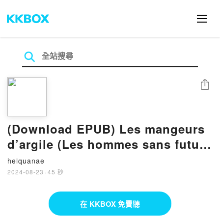
分享
(Download EPUB) Les mangeurs
d’argile (Les hommes sans futur,
#1) by Pierre Pelot
heiquanae
2024-08-23
·
45 秒
在 KKBOX 免費聽