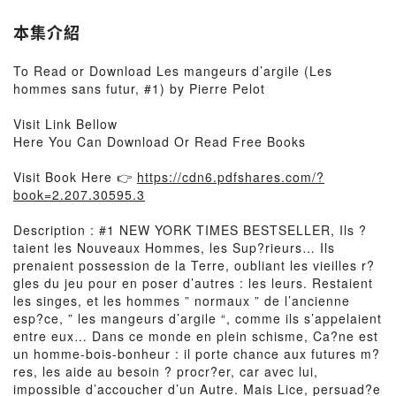
本集介紹
To Read or Download Les mangeurs d’argile (Les
hommes sans futur, #1) by Pierre Pelot
Visit Link Bellow
Here You Can Download Or Read Free Books
Visit Book Here 👉
https://cdn6.pdfshares.com/?
book=2.207.30595.3
Description : #1 NEW YORK TIMES BESTSELLER, Ils ?
taient les Nouveaux Hommes, les Sup?rieurs… Ils
prenaient possession de la Terre, oubliant les vieilles r?
gles du jeu pour en poser d’autres : les leurs. Restaient
les singes, et les hommes ” normaux ” de l’ancienne
esp?ce, ” les mangeurs d’argile “, comme ils s’appelaient
entre eux… Dans ce monde en plein schisme, Ca?ne est
un homme-bois-bonheur : il porte chance aux futures m?
res, les aide au besoin ? procr?er, car avec lui,
impossible d’accoucher d’un Autre. Mais Lice, persuad?e