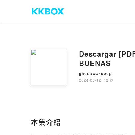
Descargar [P
BUENAS
gheqawexubog
2024-08-12
·
12 秒
本集介紹