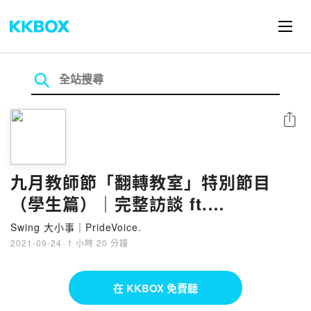
分享
九月教師節「翻轉教室」特別節目
（學生篇）｜完整訪談 ft.
Hirda&Henry
Swing 大小事｜PrideVoice.
2021-09-24
·
1 小時 20 分鐘
在 KKBOX 免費聽