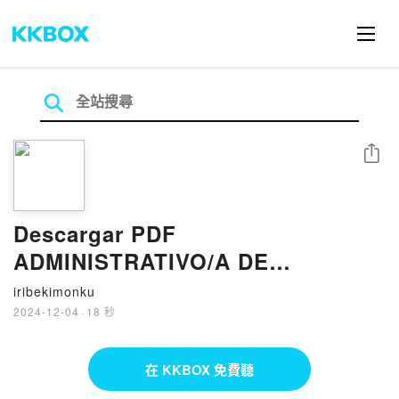
分享
Descargar PDF
ADMINISTRATIVO/A DE
AYUNTAMIENTOS,
iribekimonku
DIPUTACIONES Y OTRAS
2024-12-04
·
18 秒
CORPORACIONES LOCALES.
在 KKBOX 免費聽