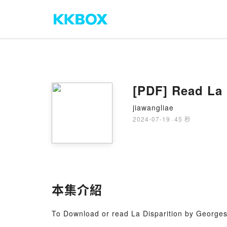
[PDF] Read La 
jiawangliae
2024-07-19
·
45 秒
本集介紹
To Download or read La Disparition by George