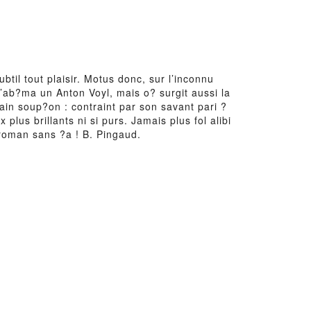
til tout plaisir. Motus donc, sur l’inconnu
 s’ab?ma un Anton Voyl, mais o? surgit aussi la
 Vain soup?on : contraint par son savant pari ?
lus brillants ni si purs. Jamais plus fol alibi
n roman sans ?a ! B. Pingaud.