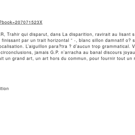
m/?book=207071523X
hir qui disparut, dans La disparition, ravirait au lisant sub
finissant par un trait horizontal ” -, blanc sillon damnatif o?
 vocalisation. L’aiguillon para?tra ? d’aucun trop grammatical.
circonclusions, jamais G.P. n’arracha au banal discours joyaux p
llait un grand art, un art hors du commun, pour fournir tout u
tion