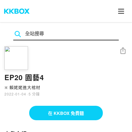
分享
EP20 園藝4
賴姥姥進大棺材
🄴
2022-01-04
·
5 分鐘
在 KKBOX 免費聽