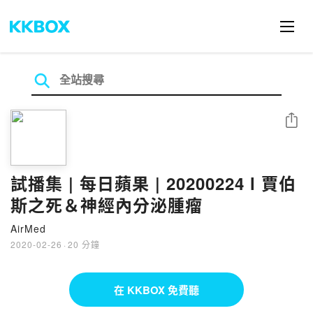
分享
試播集 | 每日蘋果 | 20200224 l 賈伯
斯之死＆神經內分泌腫瘤
AirMed
2020-02-26
·
20 分鐘
在 KKBOX 免費聽