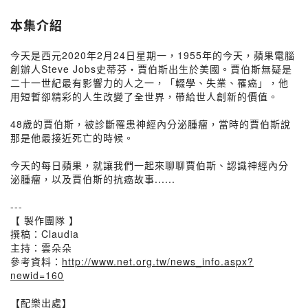
本集介紹
今天是西元2020年2月24日星期一，1955年的今天，蘋果電腦
創辦人Steve Jobs史蒂芬・賈伯斯出生於美國。賈伯斯無疑是
二十一世紀最有影響力的人之一，「輟學、失業、罹癌」，他
用短暫卻精彩的人生改變了全世界，帶給世人創新的價值。
48歲的賈伯斯，被診斷罹患神經內分泌腫瘤，當時的賈伯斯說
那是他最接近死亡的時候。
今天的每日蘋果，就讓我們一起來聊聊賈伯斯、認識神經內分
泌腫瘤，以及賈伯斯的抗癌故事......
---
【 製作團隊 】
撰稿：Claudia
主持：雲朵朵
參考資料：
http://www.net.org.tw/news_info.aspx?
newid=160
【配樂出處】