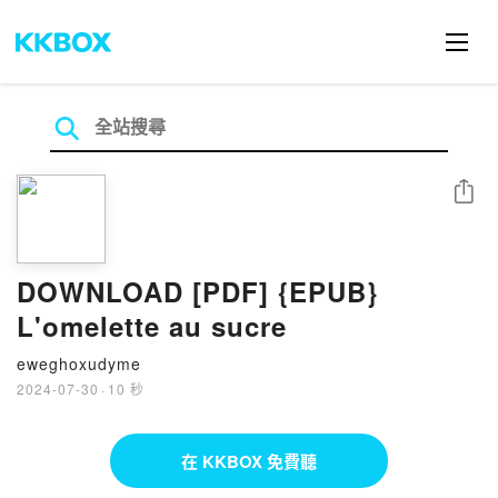
分享
DOWNLOAD [PDF] {EPUB}
L'omelette au sucre
eweghoxudyme
2024-07-30
·
10 秒
在 KKBOX 免費聽