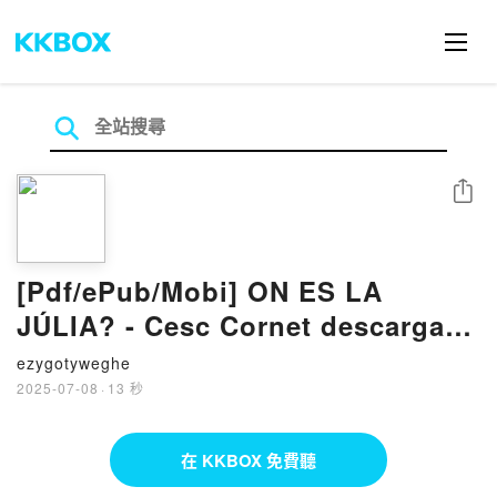
分享
[Pdf/ePub/Mobi] ON ES LA
JÚLIA? - Cesc Cornet descargar
ebook gratis
ezygotyweghe
2025-07-08
·
13 秒
在 KKBOX 免費聽