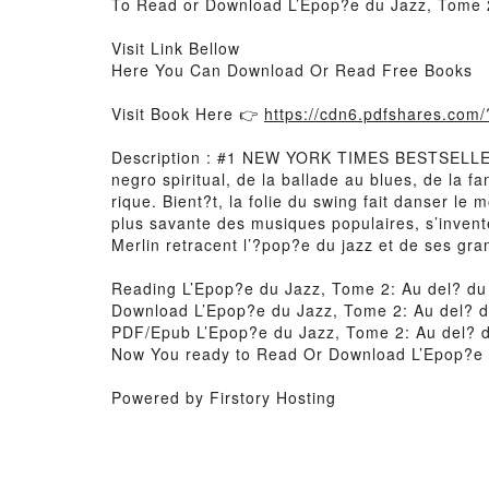
To Read or Download L’Epop?e du Jazz, Tome 2
Visit Link Bellow
Here You Can Download Or Read Free Books
Visit Book Here 👉
https://cdn6.pdfshares.co
Description : #1 NEW YORK TIMES BESTSELLER, P
negro spiritual, de la ballade au blues, de la f
rique. Bient?t, la folie du swing fait danser le
plus savante des musiques populaires, s’invent
Merlin retracent l’?pop?e du jazz et de ses gra
Reading L’Epop?e du Jazz, Tome 2: Au del? du
Download L’Epop?e du Jazz, Tome 2: Au del? 
PDF/Epub L’Epop?e du Jazz, Tome 2: Au del? 
Now You ready to Read Or Download L’Epop?e 
Powered by Firstory Hosting