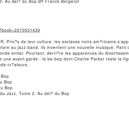
: Au del? du Bop BY Franck Bergerot
m/?book=2070531430
riv?s de leur culture, les esclaves noirs am?ricains s’appro
anfare au jazz-band, ils inventent une nouvelle musique. Parti
 monde entier. Pourtant, derri?re les apparences du divertissem
e une avant-garde : le be-bop dont Charlie Parker reste la f
nds cr?ateurs.
 Bop
du Bop
du Bop
du Jazz, Tome 2: Au del? du Bop