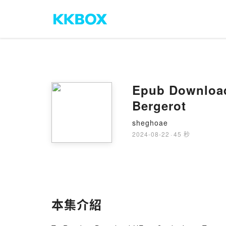
Epub Download L’Epop?
Bergerot
sheghoae
2024-08-22
·
45 秒
本集介紹