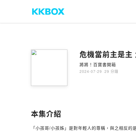
危機當前主是主
將將！百寶書開箱
2024-07-29
·
29 分鐘
本集介紹
「小孩哥/小孩姊」是對年輕人的尊稱，與之相反的