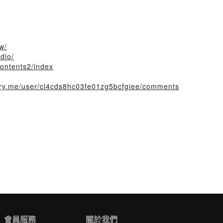
w/
dio/
contents2/index
tory.me/user/cl4cds8hc03fe01zg5bcfgiee/comments
會員服務
關於我們