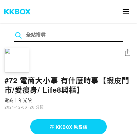
分享
#72 電商大小事 有什麼時事【蝦皮門
市/愛瘦身/ Life8興櫃】
電商十年光陰
2021-12-06
·
26 分鐘
在 KKBOX 免費聽