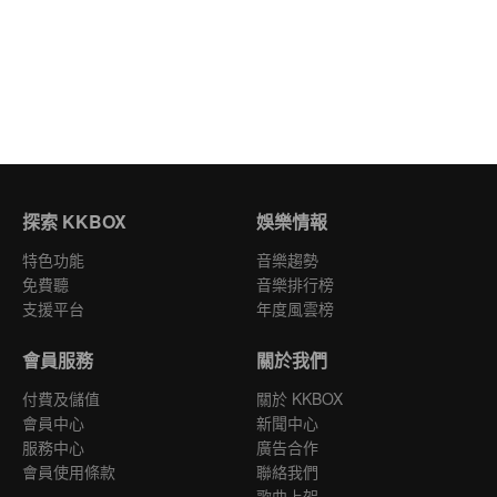
探索 KKBOX
娛樂情報
特色功能
音樂趨勢
免費聽
音樂排行榜
支援平台
年度風雲榜
會員服務
關於我們
付費及儲值
關於 KKBOX
會員中心
新聞中心
服務中心
廣告合作
會員使用條款
聯絡我們
歌曲上架