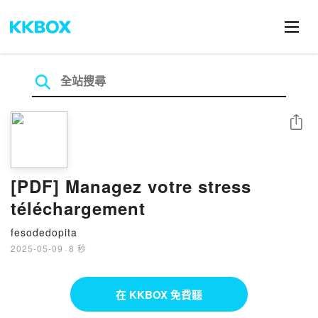
分享
[PDF] Managez votre stress
téléchargement
fesodedopita
2025-05-09
·
8 秒
在 KKBOX 免費聽