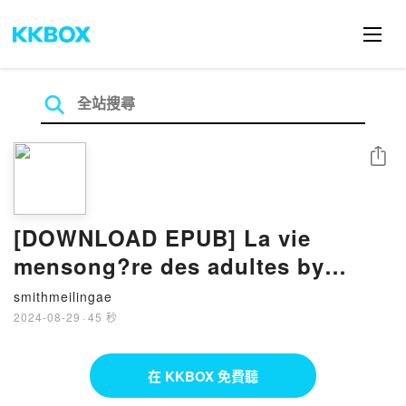
分享
[DOWNLOAD EPUB] La vie
mensong?re des adultes by
Elena Ferrante
smithmeilingae
2024-08-29
·
45 秒
在 KKBOX 免費聽