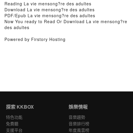
Reading La vie mensong?re des adultes
Download La vie mensong?re des adultes
PDF/Epub La vie mensong?re des adultes
Now You ready to Read Or Download La vie mensong?re
des adultes
Powered by Firstory Hosting
探索 KKBOX
娛樂情報
特色功能
音樂趨勢
免費聽
音樂排行榜
支援平台
年度風雲榜