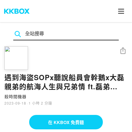
分享
遇到海盜SOPx聽說船員會幹鵝x大磊
親弟的航海人生與兄弟情 ft.磊弟
S3EP129
殺時間機器
2023-09-18
·
1 小時 2 分鐘
在 KKBOX 免費聽