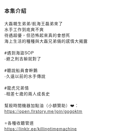
本集介紹
大磊親生弟弟/航海王磊弟來了
水手工作到底爽不爽
待遇超優，但恐怖起來真的會想死
海上生活的種種與大磊兄弟倆的感情大揭露
#遇到海盜SOP
-避之則吉躲就對了
#聽說船員會幹鵝
-久遠以前的水手傳說
#龍虎兄弟情
-相差七歲的兩人成長史
幫殺時間機器加點油（小額贊助）❤️：
https://open.firstory.me/join/gogoktm
⭐各種收聽管道
https://linktr.ee/killingtimemachine