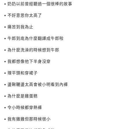
▪ 奶奶以前曾經聽過一個很棒的故事
▪ 不好意思你太高了
▪ 痛苦到我為止
▪ 牛郎到底為什麼翻譯成牛郎啦
▪ 為什麼洗澡的時候想到牛郎
▪ 我都想像他下半身沒穿
▪ 理平頭和穿裙子
▪ 盪鞦韆盪太高會被小明看到內褲
▪ 為什麼是雞蛋糕
▪ 令小時候都穿熱褲
▪ 我有雞雞但那時候很小