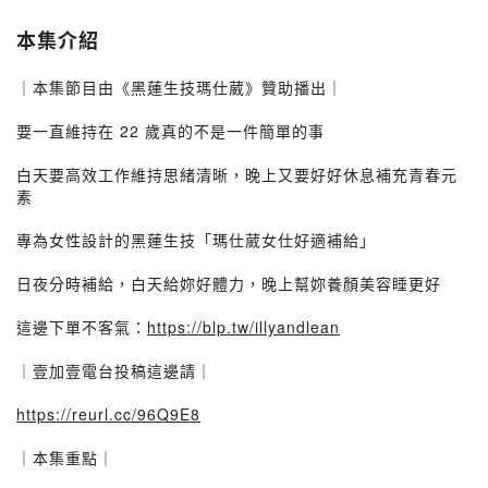
本集介紹
｜本集節目由《黑蓮生技瑪仕葳》贊助播出｜
要一直維持在 22 歲真的不是一件簡單的事
白天要高效工作維持思緒清晰，晚上又要好好休息補充青春元
素
專為女性設計的黑蓮生技「瑪仕葳女仕好適補給」
日夜分時補給，白天給妳好體力，晚上幫妳養顏美容睡更好
這邊下單不客氣：
https://blp.tw/illyandlean
｜壹加壹電台投稿這邊請｜
https://reurl.cc/96Q9E8​
｜本集重點｜