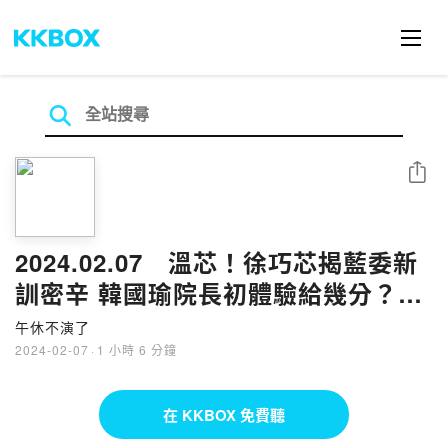
分享
2024.02.07 溫芯！徐巧芯揭藍委新
訓密辛 韓國瑜院長初體驗給幾分？
feat.徐巧芯
午休不演了
2024-02-07
·
1 小時 6 分鐘
在 KKBOX 免費聽