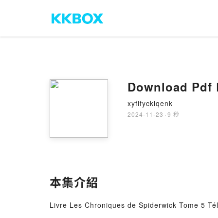
Download Pdf 
xyfifyckiqenk
2024-11-23
·
9 秒
本集介紹
Livre Les Chroniques de Spiderwick Tome 5 Télé