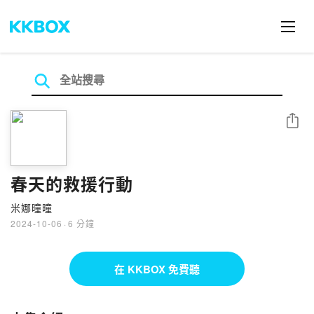
分享
春天的救援行動
米娜曈曈
2024-10-06
·
6 分鐘
在 KKBOX 免費聽