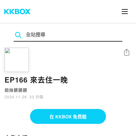
分享
EP166 來去住一晚
姐妹鏘鏘鏘
2024-11-26
·
33 分鐘
在 KKBOX 免費聽