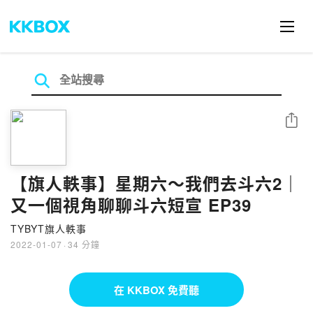
分享
【旗人軼事】星期六～我們去斗六2｜
又一個視角聊聊斗六短宣 EP39
TYBYT旗人軼事
2022-01-07
·
34 分鐘
在 KKBOX 免費聽