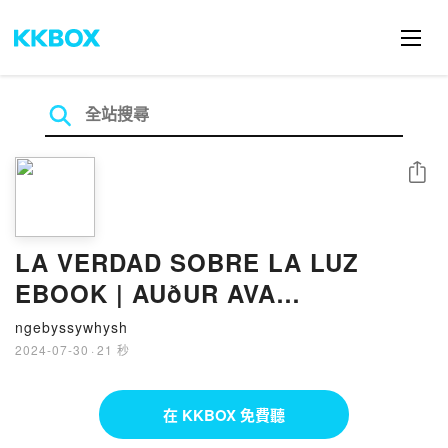
分享
LA VERDAD SOBRE LA LUZ
EBOOK | AUðUR AVA
ÓLAFSDÓTTIR | Descargar libro
ngebyssywhysh
PDF EPUB
2024-07-30
·
21 秒
在 KKBOX 免費聽