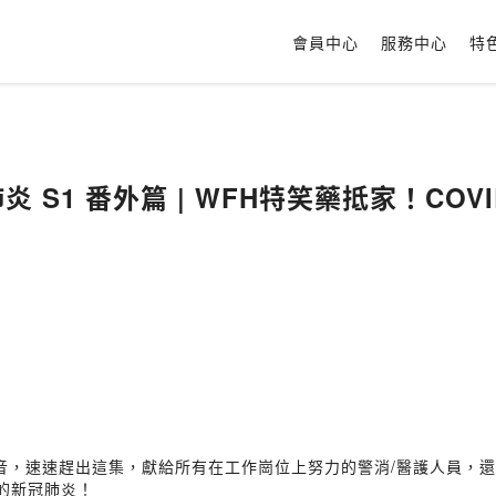
會員中心
服務中心
特
肺炎 S1 番外篇 | WFH特笑藥抵家！COVI
音，速速趕出這集，獻給所有在工作崗位上努力的警消/醫護人員，還
你的新冠肺炎！