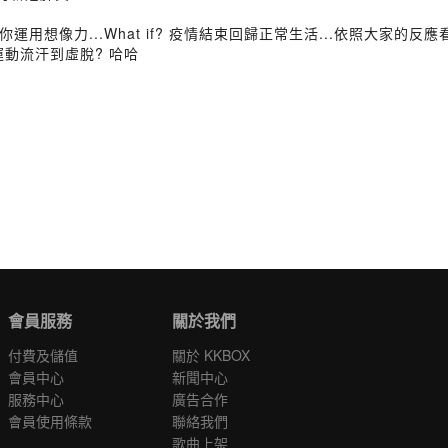
用想像力...What if? 疫情結束回歸正常生活...依照大家的
動流汗到虛脫? 哈哈
會員服務
關於我們
付費及儲值
關於 KKBOX
會員中心
新聞中心
服務中心
廣告合作
會員使用條款
聯絡我們
歌曲上架