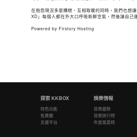
在抱怨現況多麼糟糕、互相取暖的同時，我們也想讓你運
XD」每個人都在外大口呼吸新鮮空氣，然後讓自己運
Powered by Firstory Hosting
探索 KKBOX
娛樂情報
特色功能
音樂趨勢
免費聽
音樂排行榜
支援平台
年度風雲榜