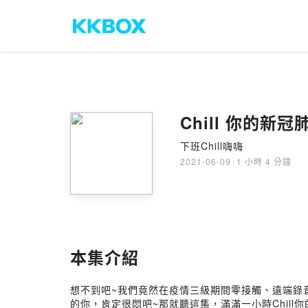
Chill 你的新冠
下班Chill嗨嗨
2021-06-09
·
1 小時 4 分鐘
本集介紹
想不到吧~我們竟然在疫情三級期間零接觸、遠端錄
的你，肯定很悶吧~那就聽這集，滿滿一小時Chill