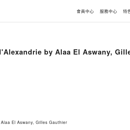
會員中心
服務中心
特
d'Alexandrie by Alaa El Aswany, Gill
 Alaa El Aswany, Gilles Gauthier