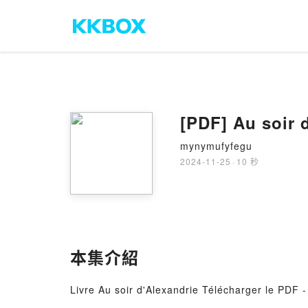
[PDF] Au soir 
mynymufyfegu
2024-11-25
·
10 秒
本集介紹
Livre Au soir d'Alexandrie Télécharger le PDF -