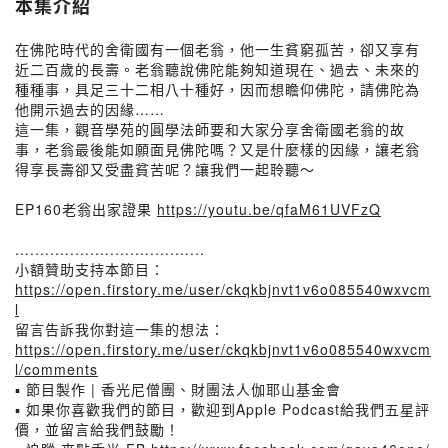
本集介紹
在佛陀時代的舍衛國有一個老翁，他一生貧窮孤苦，卻又享有
近二百歲的長壽。老翁聽說佛陀能夠知道現在、過去、未來的
種種事，具足三十二相八十種好，因而想瞻仰佛陀，請佛陀為
他開示過去的因緣……
這一集，觀音學苑的圓學法師要和大家分享舍衛國老翁的故
事，老翁最後能如願面見佛陀嗎？又是什麼樣的因緣，讓老翁
得享長壽卻又受盡貧苦呢？讓我們一起聆聽～
EP160老翁出家證果
https://youtu.be/qfaM61UVFzQ
......................................
小額贊助支持本節目：
https://open.firstory.me/user/ckqkbjnvt1v6o085540wxvcm
l
留言告訴我你對這一集的想法：
https://open.firstory.me/user/ckqkbjnvt1v6o085540wxvcm
l/comments
▪️ 節目製作 | 香光尼僧團、財團法人伽耶山基金會
▪️ 如果你喜歡我們的節目，歡迎到Apple Podcast給我們五星評
價，並留言給我們鼓勵！