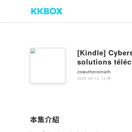
[Kindle] Cybersécurité - Analyser les risqu
solutions télé
zowuthenemath
2025-06-13
·
12 秒
本集介紹