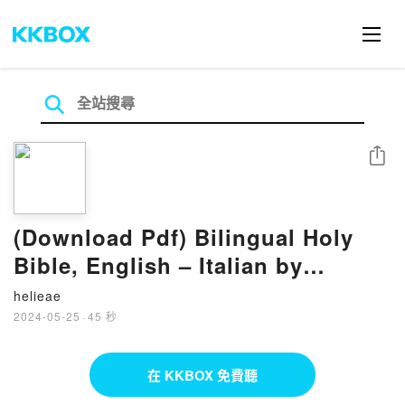
分享
(Download Pdf) Bilingual Holy
Bible, English – Italian by
Anonymous
helieae
2024-05-25
·
45 秒
在 KKBOX 免費聽