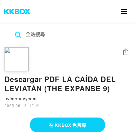
分享
Descargar PDF LA CAÍDA DEL
LEVIATÁN (THE EXPANSE 9)
uvimohovycem
2025-06-13
·
12 秒
在 KKBOX 免費聽