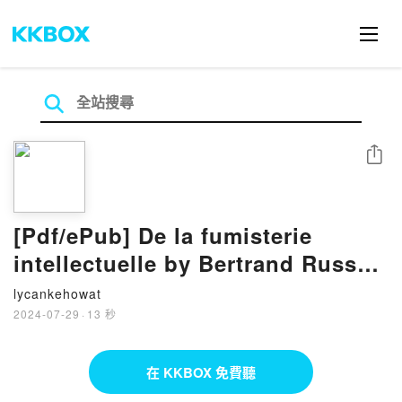
分享
[Pdf/ePub] De la fumisterie
intellectuelle by Bertrand Russell
download ebook
lycankehowat
2024-07-29
·
13 秒
在 KKBOX 免費聽