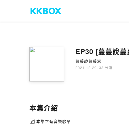
EP30 [蔓蔓說蔓蔓
蔓蔓說蔓蔓寫
2021-12-29
·
33 分鐘
本集介紹
本集含有音樂歌單