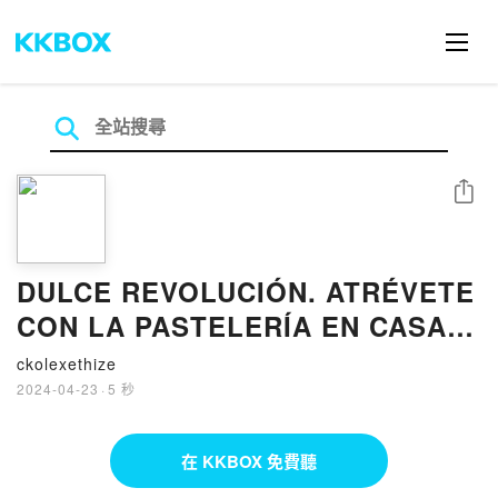
分享
DULCE REVOLUCIÓN. ATRÉVETE
CON LA PASTELERÍA EN CASA
EBOOK leer el libro
ckolexethize
2024-04-23
·
5 秒
在 KKBOX 免費聽